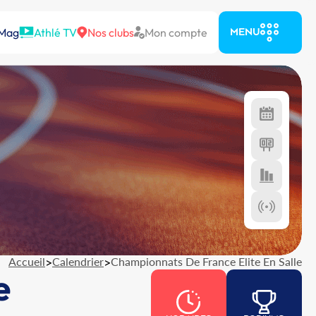
 Mag
Athlé TV
Nos clubs
Mon compte
MENU
Accueil
>
Calendrier
>
Championnats De France Elite En Salle
e