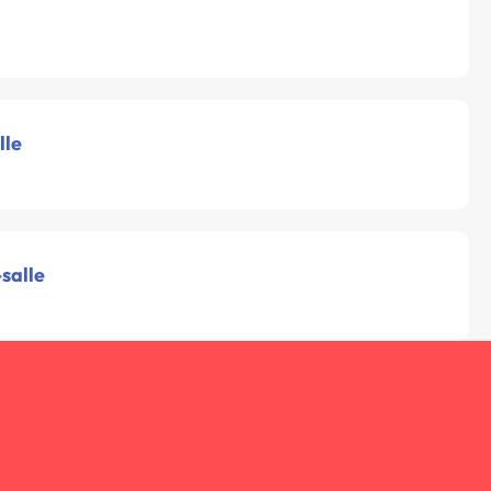
lle
salle