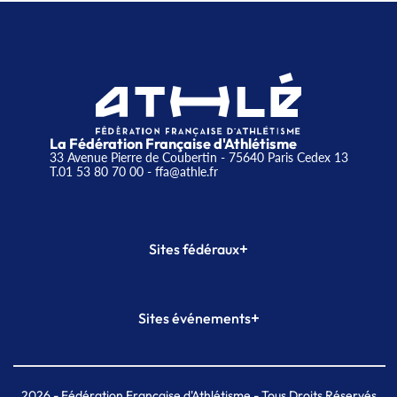
La Fédération Française d'Athlétisme
33 Avenue Pierre de Coubertin - 75640 Paris Cedex 13
T.01 53 80 70 00
- ffa@athle.fr
+
Sites fédéraux
SI-FFA
CALORG
+
Sites événements
Plateforme Formation
Meeting de Paris
Meeting de Paris indoor
MAIF Ekiden de Paris
2026
- Fédération Française d'Athlétisme - Tous Droits Réservés