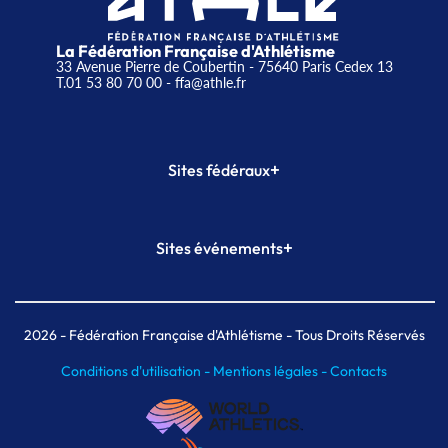
La Fédération Française d'Athlétisme
33 Avenue Pierre de Coubertin - 75640 Paris Cedex 13
T.01 53 80 70 00
- ffa@athle.fr
+
Sites fédéraux
SI-FFA
CALORG
+
Sites événements
Plateforme Formation
Meeting de Paris
Meeting de Paris indoor
MAIF Ekiden de Paris
2026
- Fédération Française d'Athlétisme - Tous Droits Réservés
Conditions d'utilisation -
Mentions légales -
Contacts