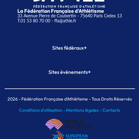
La Fédération Française d'Athlétisme
33 Avenue Pierre de Coubertin - 75640 Paris Cedex 13
T.01 53 80 70 00
- ffa@athle.fr
+
Sites fédéraux
SI-FFA
CALORG
+
Sites événements
Plateforme Formation
Meeting de Paris
Meeting de Paris indoor
MAIF Ekiden de Paris
2026
- Fédération Française d'Athlétisme - Tous Droits Réservés
Conditions d'utilisation -
Mentions légales -
Contacts