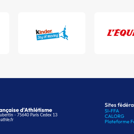
Sites fédér
ançaise d'Athlétisme
SI-FFA
ubertin - 75640 Paris Cedex 13
CALORG
athle.fr
Plateforme F