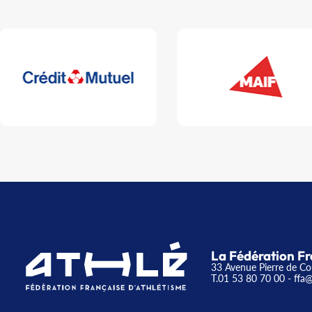
La Fédération Fr
33 Avenue Pierre de Co
T.01 53 80 70 00
- ffa@