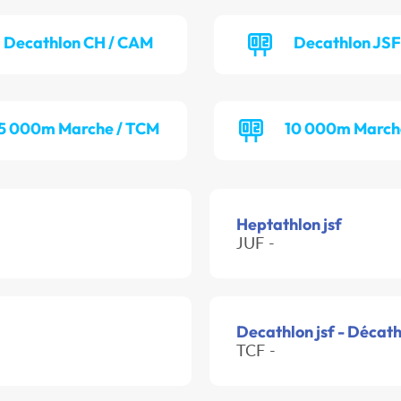
Decathlon CH / CAM
Decathlon JSF
5 000m Marche / TCM
10 000m March
Heptathlon jsf
JUF -
Decathlon jsf - Décat
TCF -