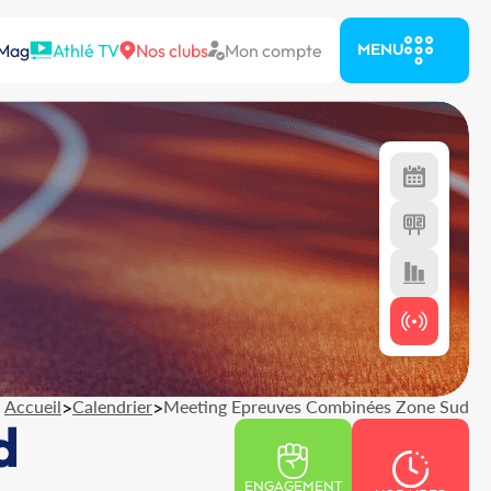
 Mag
Athlé TV
Nos clubs
Mon compte
MENU
Accueil
>
Calendrier
>
Meeting Epreuves Combinées Zone Sud
d
ENGAGEMENT