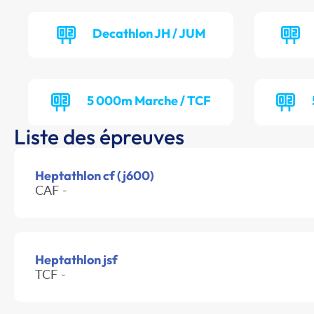
Decathlon JH / JUM
5 000m Marche / TCF
Liste des épreuves
Heptathlon cf (j600)
CAF -
Heptathlon jsf
TCF -