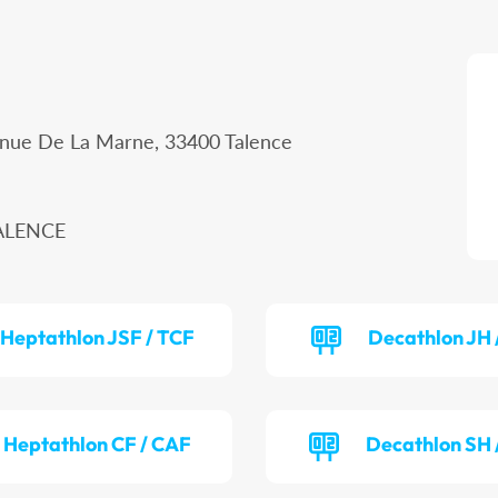
enue De La Marne, 33400 Talence
TALENCE
Heptathlon JSF / TCF
Decathlon JH 
Heptathlon CF / CAF
Decathlon SH 