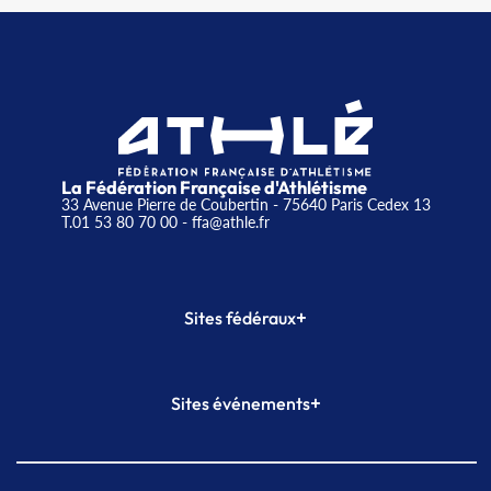
La Fédération Française d'Athlétisme
33 Avenue Pierre de Coubertin - 75640 Paris Cedex 13
T.01 53 80 70 00
- ffa@athle.fr
+
Sites fédéraux
SI-FFA
CALORG
+
Sites événements
Plateforme Formation
Meeting de Paris
Meeting de Paris indoor