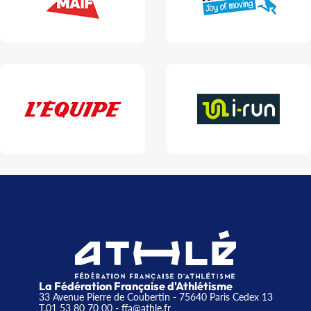
La Fédération Française d'Athlétisme
33 Avenue Pierre de Coubertin - 75640 Paris Cedex 13
T.01 53 80 70 00
- ffa@athle.fr