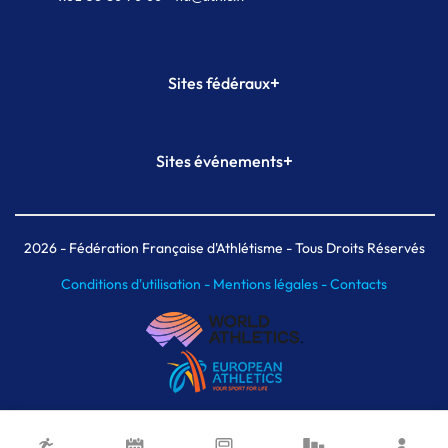
+
Sites fédéraux
SI-FFA
CALORG
+
Sites événements
Plateforme Formation
Meeting de Paris
Meeting de Paris indoor
MAIF Ekiden de Paris
2026
- Fédération Française d'Athlétisme - Tous Droits Réservés
Conditions d'utilisation -
Mentions légales -
Contacts