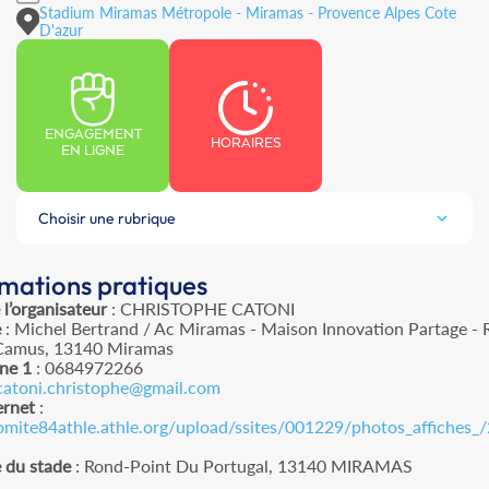
Stadium Miramas Métropole - Miramas - Provence Alpes Cote
D'azur
ENGAGEMENT
HORAIRES
EN LIGNE
Choisir une rubrique
rmations pratiques
l’organisateur
: CHRISTOPHE CATONI
e
: Michel Bertrand / Ac Miramas - Maison Innovation Partage - 
Camus, 13140 Miramas
ne 1
: 0684972266
catoni.christophe@gmail.com
ernet
:
comite84athle.athle.org/upload/ssites/001229/photos_affiches_
 du stade
: Rond-Point Du Portugal, 13140 MIRAMAS