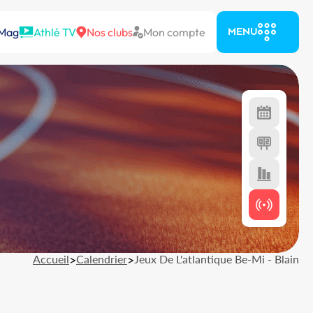
 Mag
Athlé TV
Nos clubs
Mon compte
MENU
Accueil
>
Calendrier
>
Jeux De L'atlantique Be-Mi - Blain