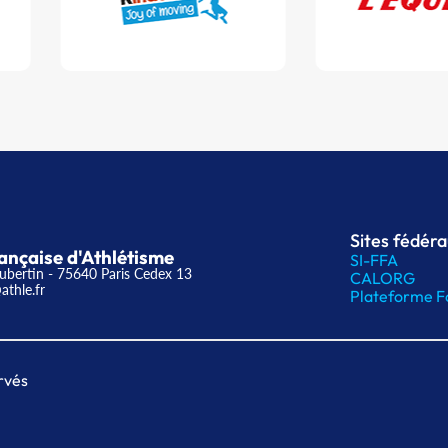
Sites fédér
ançaise d'Athlétisme
SI-FFA
ubertin - 75640 Paris Cedex 13
CALORG
athle.fr
Plateforme F
rvés