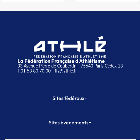
La Fédération Française d'Athlétisme
33 Avenue Pierre de Coubertin - 75640 Paris Cedex 13
T.01 53 80 70 00
- ffa@athle.fr
+
Sites fédéraux
SI-FFA
CALORG
+
Sites événements
Plateforme Formation
Meeting de Paris