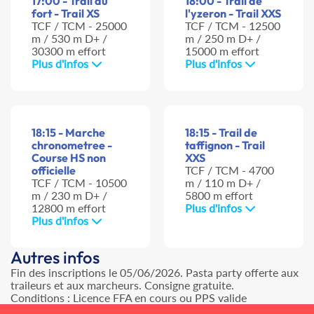
17:00 - Trail du
18:00 - Trail de
fort - Trail XS
l'yzeron - Trail XXS
TCF / TCM - 25000
TCF / TCM - 12500
m / 530 m D+ /
m / 250 m D+ /
30300 m effort
15000 m effort
Plus d'infos
Plus d'infos
18:15 - Marche
18:15 - Trail de
chronometree -
taffignon - Trail
Course HS non
XXS
officielle
TCF / TCM - 4700
TCF / TCM - 10500
m / 110 m D+ /
m / 230 m D+ /
5800 m effort
12800 m effort
Plus d'infos
Plus d'infos
Autres infos
Fin des inscriptions le 05/06/2026. Pasta party offerte aux
traileurs et aux marcheurs. Consigne gratuite.
Conditions : Licence FFA en cours ou PPS valide