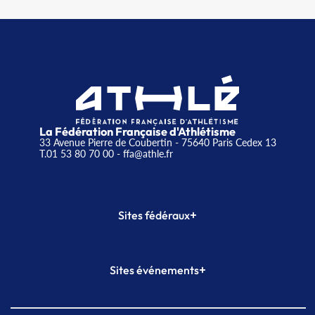
La Fédération Française d'Athlétisme
33 Avenue Pierre de Coubertin - 75640 Paris Cedex 13
T.01 53 80 70 00
- ffa@athle.fr
+
Sites fédéraux
SI-FFA
CALORG
+
Sites événements
Plateforme Formation
Meeting de Paris
Meeting de Paris indoor