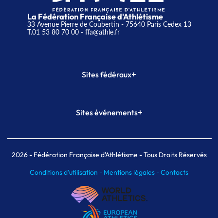
La Fédération Française d'Athlétisme
33 Avenue Pierre de Coubertin - 75640 Paris Cedex 13
T.01 53 80 70 00
- ffa@athle.fr
+
Sites fédéraux
SI-FFA
CALORG
+
Sites événements
Plateforme Formation
Meeting de Paris
Meeting de Paris indoor
MAIF Ekiden de Paris
2026
- Fédération Française d'Athlétisme - Tous Droits Réservés
Conditions d'utilisation -
Mentions légales -
Contacts