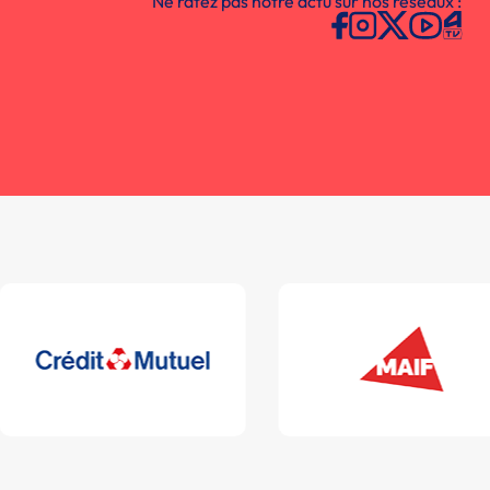
Ne ratez pas notre actu sur nos réseaux :