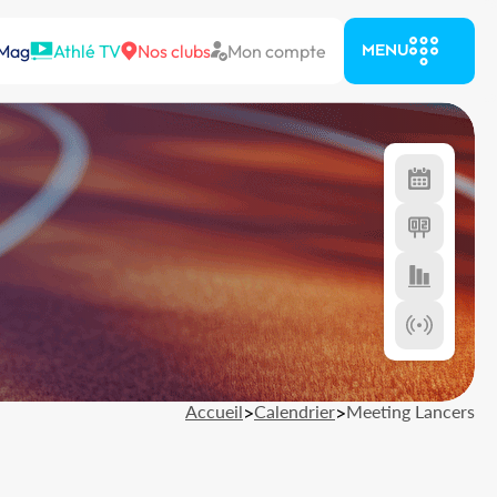
 Mag
Athlé TV
Nos clubs
Mon compte
MENU
Accueil
>
Calendrier
>
Meeting Lancers