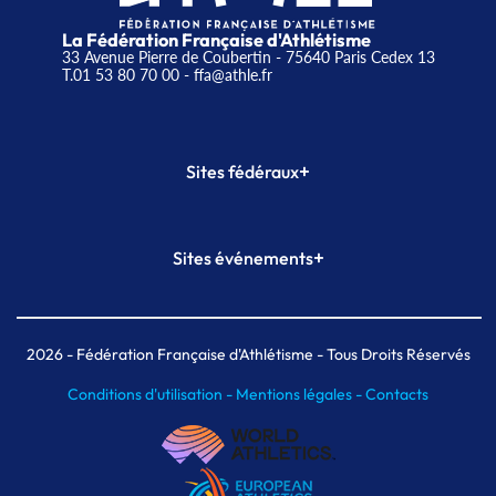
La Fédération Française d'Athlétisme
33 Avenue Pierre de Coubertin - 75640 Paris Cedex 13
T.01 53 80 70 00
- ffa@athle.fr
+
Sites fédéraux
SI-FFA
CALORG
+
Sites événements
Plateforme Formation
Meeting de Paris
Meeting de Paris indoor
MAIF Ekiden de Paris
2026
- Fédération Française d'Athlétisme - Tous Droits Réservés
Conditions d'utilisation -
Mentions légales -
Contacts