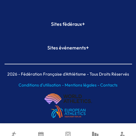
+
Sites fédéraux
SI-FFA
CALORG
+
Sites événements
Plateforme Formation
Meeting de Paris
Meeting de Paris indoor
MAIF Ekiden de Paris
2026
- Fédération Française d'Athlétisme - Tous Droits Réservés
Conditions d'utilisation -
Mentions légales -
Contacts