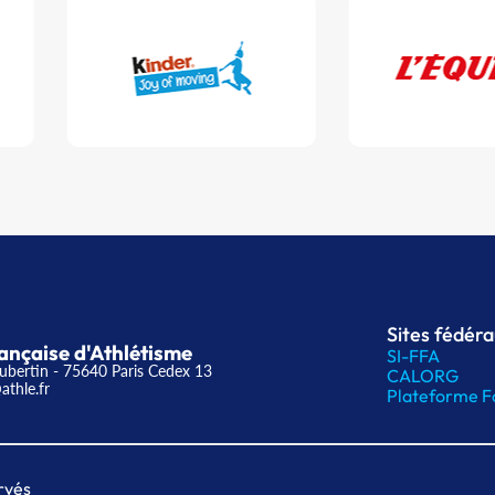
Sites fédér
ançaise d'Athlétisme
SI-FFA
ubertin - 75640 Paris Cedex 13
CALORG
athle.fr
Plateforme F
rvés