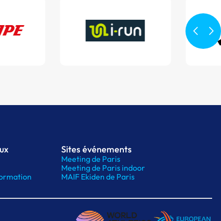
aux
Sites événements
Meeting de Paris
Meeting de Paris indoor
ormation
MAIF Ekiden de Paris