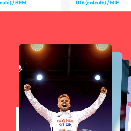
lculé) / BEM
U16 (calculé) / MIF