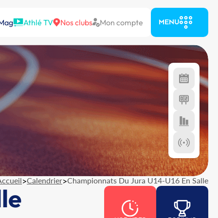
 Mag
Athlé TV
Nos clubs
Mon compte
MENU
Accueil
>
Calendrier
>
Championnats Du Jura U14-U16 En Salle
le