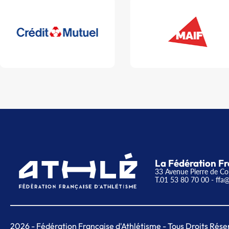
La Fédération Fr
33 Avenue Pierre de Co
T.01 53 80 70 00
- ffa@
2026
- Fédération Française d'Athlétisme - Tous Droits Rése