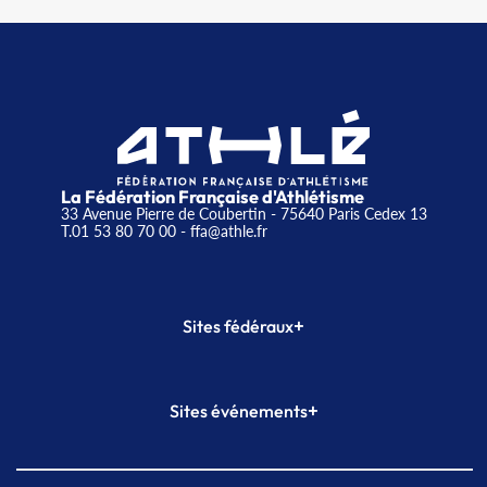
La Fédération Française d'Athlétisme
33 Avenue Pierre de Coubertin - 75640 Paris Cedex 13
T.01 53 80 70 00
- ffa@athle.fr
+
Sites fédéraux
SI-FFA
CALORG
+
Sites événements
Plateforme Formation
Meeting de Paris
Meeting de Paris indoor