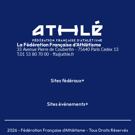
La Fédération Française d'Athlétisme
33 Avenue Pierre de Coubertin - 75640 Paris Cedex 13
T.01 53 80 70 00
- ffa@athle.fr
+
Sites fédéraux
SI-FFA
CALORG
+
Sites événements
Plateforme Formation
Meeting de Paris
Meeting de Paris indoor
MAIF Ekiden de Paris
2026
- Fédération Française d'Athlétisme - Tous Droits Réservés