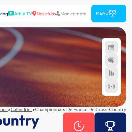
 Mag
Athlé TV
Nos clubs
Mon compte
MENU
ueil
>
Calendrier
>
Championnats De France De Cross-Country
ountry