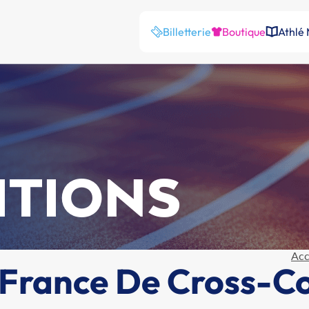
Billetterie
Boutique
Athlé
ITIONS
Acc
France De Cross-C