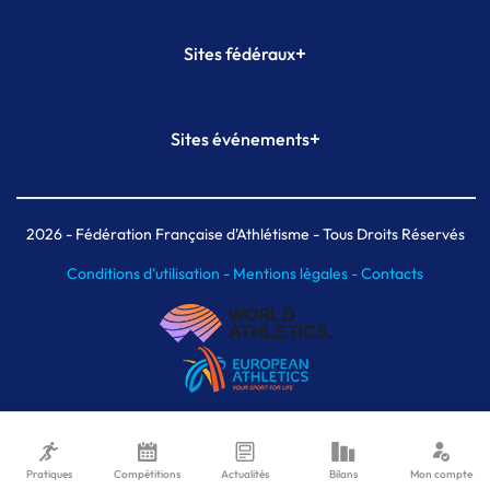
+
Sites fédéraux
SI-FFA
CALORG
+
Sites événements
Plateforme Formation
Meeting de Paris
Meeting de Paris indoor
MAIF Ekiden de Paris
2026
- Fédération Française d'Athlétisme - Tous Droits Réservés
Conditions d'utilisation -
Mentions légales -
Contacts
Pratiques
Compétitions
Actualités
Bilans
Mon compte