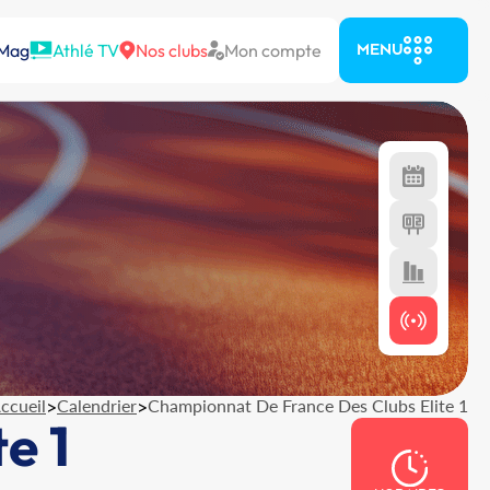
 Mag
Athlé TV
Nos clubs
Mon compte
MENU
ccueil
>
Calendrier
>
Championnat De France Des Clubs Elite 1
e 1