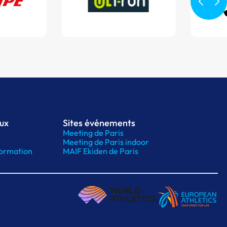
aux
Sites événements
Meeting de Paris
Meeting de Paris indoor
ormation
MAIF Ekiden de Paris