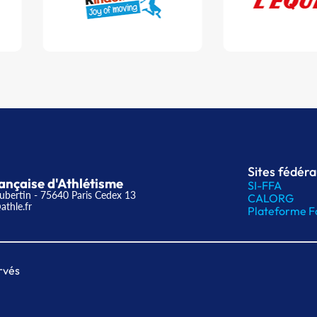
Sites fédér
ançaise d'Athlétisme
SI-FFA
ubertin - 75640 Paris Cedex 13
CALORG
athle.fr
Plateforme F
rvés