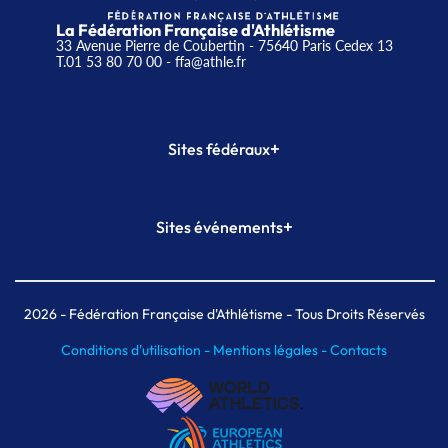
La Fédération Française d'Athlétisme
33 Avenue Pierre de Coubertin - 75640 Paris Cedex 13
T.01 53 80 70 00
- ffa@athle.fr
+
Sites fédéraux
SI-FFA
CALORG
+
Sites événements
Plateforme Formation
Meeting de Paris
Meeting de Paris indoor
MAIF Ekiden de Paris
2026
- Fédération Française d'Athlétisme - Tous Droits Réservés
Conditions d'utilisation -
Mentions légales -
Contacts