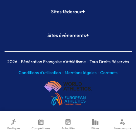
+
Sites fédéraux
SI-FFA
CALORG
+
Sites événements
Plateforme Formation
Meeting de Paris
Meeting de Paris indoor
MAIF Ekiden de Paris
2026
- Fédération Française d'Athlétisme - Tous Droits Réservés
Conditions d'utilisation -
Mentions légales -
Contacts
Pratiques
Compétitions
Actualités
Bilans
Mon compte