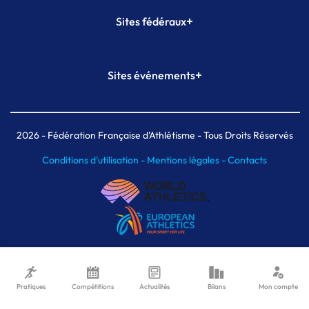
+
Sites fédéraux
SI-FFA
CALORG
+
Sites événements
Plateforme Formation
Meeting de Paris
Meeting de Paris indoor
MAIF Ekiden de Paris
2026
- Fédération Française d'Athlétisme - Tous Droits Réservés
Conditions d'utilisation -
Mentions légales -
Contacts
Pratiques
Compétitions
Actualités
Bilans
Mon compte