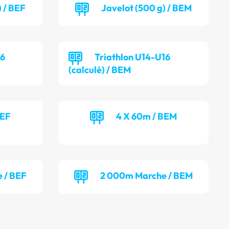
) / BEF
Javelot (500 g) / BEM
16
Triathlon U14-U16
(calculé) / BEM
BEF
4 X 60m / BEM
 / BEF
2 000m Marche / BEM