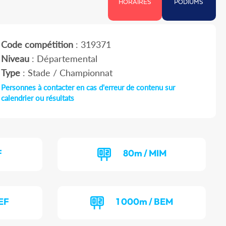
HORAIRES
PODIUMS
Code compétition
: 319371
Niveau
: Départemental
Type
: Stade / Championnat
Personnes à contacter en cas d'erreur de contenu sur
calendrier ou résultats
F
80m / MIM
EF
1 000m / BEM