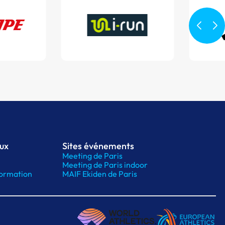
aux
Sites événements
Meeting de Paris
Meeting de Paris indoor
ormation
MAIF Ekiden de Paris