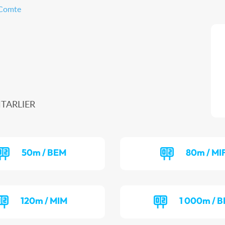
-Comte
NTARLIER
50m / BEM
80m / MI
120m / MIM
1 000m / B