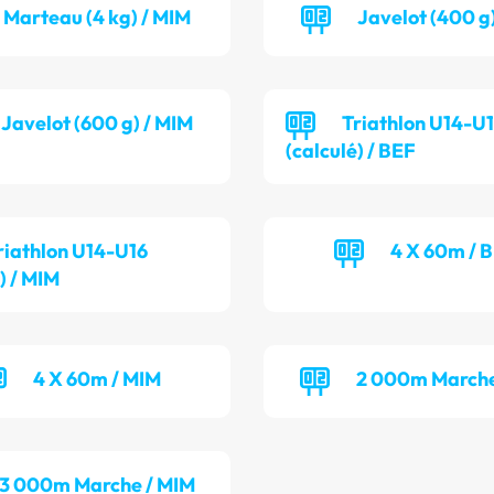
Marteau (4 kg) / MIM
Javelot (400 g
Javelot (600 g) / MIM
Triathlon U14-U
(calculé) / BEF
riathlon U14-U16
4 X 60m / 
) / MIM
4 X 60m / MIM
2 000m Marche
3 000m Marche / MIM