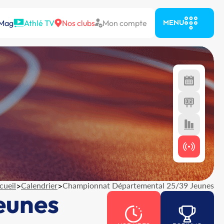
 Mag
Athlé TV
Nos clubs
Mon compte
MENU
cueil
>
Calendrier
>
Championnat Départemental 25/39 Jeunes
eunes