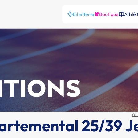
Billetterie
Boutique
Athlé
ITIONS
Ac
rtemental 25/39 J