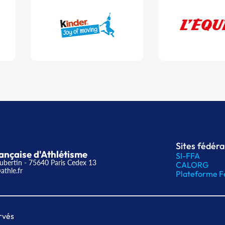
Sites fédér
ançaise d'Athlétisme
SI-FFA
ubertin - 75640 Paris Cedex 13
CALORG
athle.fr
Plateforme F
rvés