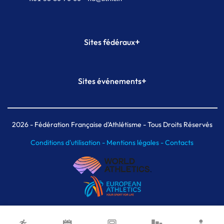
+
Sites fédéraux
SI-FFA
CALORG
+
Sites événements
Plateforme Formation
Meeting de Paris
Meeting de Paris indoor
MAIF Ekiden de Paris
2026
- Fédération Française d'Athlétisme - Tous Droits Réservés
Conditions d'utilisation -
Mentions légales -
Contacts