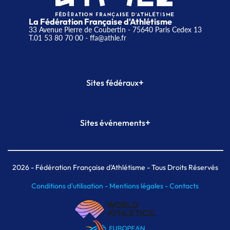
La Fédération Française d'Athlétisme
33 Avenue Pierre de Coubertin - 75640 Paris Cedex 13
T.01 53 80 70 00
- ffa@athle.fr
+
Sites fédéraux
SI-FFA
CALORG
+
Sites événements
Plateforme Formation
Meeting de Paris
Meeting de Paris indoor
MAIF Ekiden de Paris
2026
- Fédération Française d'Athlétisme - Tous Droits Réservés
Conditions d'utilisation -
Mentions légales -
Contacts