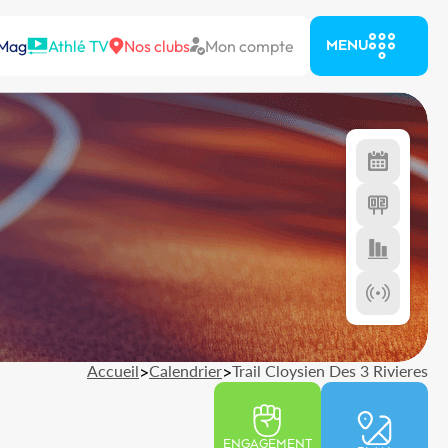
 Mag
Athlé TV
Nos clubs
Mon compte
MENU
Accueil
>
Calendrier
>
Trail Cloysien Des 3 Rivieres
ENGAGEMENT