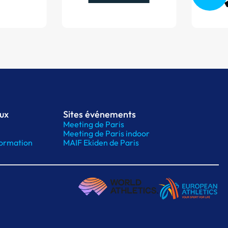
aux
Sites événements
Meeting de Paris
Meeting de Paris indoor
ormation
MAIF Ekiden de Paris