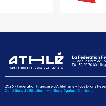
La Fédération Fr
33 Avenue Pierre de Co
T.01 53 80 70 00
- ffa@
2026
- Fédération Française d'Athlétisme - Tous Droits Rése
Conditions d'utilisation -
Mentions légales -
Contacts