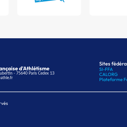
Sites fédér
ançaise d'Athlétisme
SI-FFA
ubertin - 75640 Paris Cedex 13
CALORG
athle.fr
Plateforme F
rvés