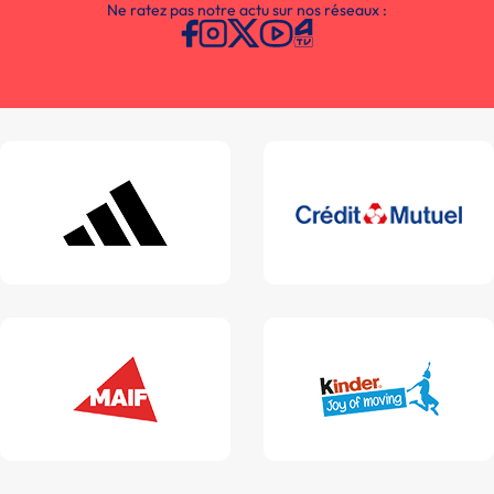
Ne ratez pas notre actu sur nos réseaux :