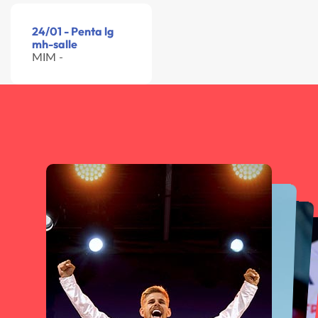
24/01 - Penta lg
mh-salle
MIM -