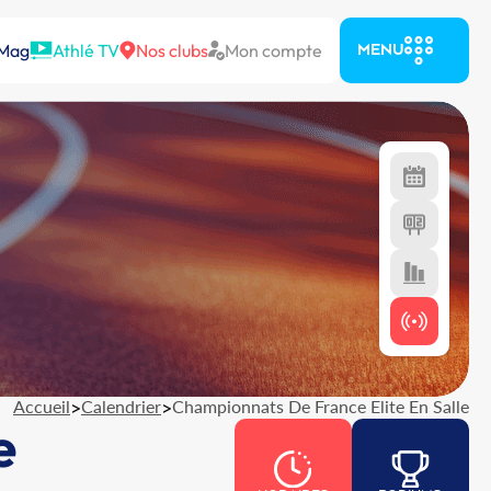
 Mag
Athlé TV
Nos clubs
Mon compte
MENU
Accueil
>
Calendrier
>
Championnats De France Elite En Salle
e