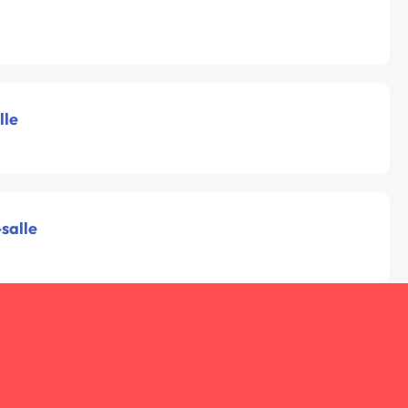
lle
salle