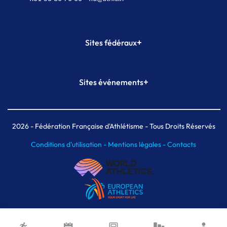
+
Sites fédéraux
SI-FFA
CALORG
+
Sites événements
Plateforme Formation
Meeting de Paris
Meeting de Paris indoor
MAIF Ekiden de Paris
2026
- Fédération Française d'Athlétisme - Tous Droits Réservés
Conditions d'utilisation -
Mentions légales -
Contacts