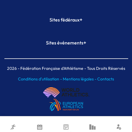
+
Sites fédéraux
SI-FFA
CALORG
+
Sites événements
Plateforme Formation
Meeting de Paris
Meeting de Paris indoor
MAIF Ekiden de Paris
2026
- Fédération Française d'Athlétisme - Tous Droits Réservés
Conditions d'utilisation -
Mentions légales -
Contacts