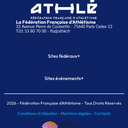
La Fédération Française d'Athlétisme
33 Avenue Pierre de Coubertin - 75640 Paris Cedex 13
T.01 53 80 70 00
- ffa@athle.fr
+
Sites fédéraux
SI-FFA
CALORG
+
Sites événements
Plateforme Formation
Meeting de Paris
Meeting de Paris indoor
MAIF Ekiden de Paris
2026
- Fédération Française d'Athlétisme - Tous Droits Réservés
Conditions d'utilisation -
Mentions légales -
Contacts