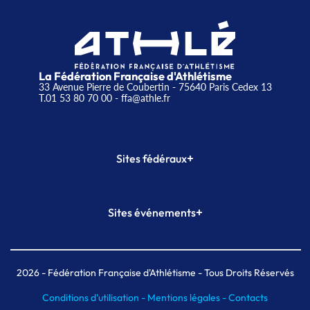
La Fédération Française d'Athlétisme
33 Avenue Pierre de Coubertin - 75640 Paris Cedex 13
T.01 53 80 70 00
- ffa@athle.fr
+
Sites fédéraux
SI-FFA
CALORG
+
Sites événements
Plateforme Formation
Meeting de Paris
Meeting de Paris indoor
MAIF Ekiden de Paris
2026
- Fédération Française d'Athlétisme - Tous Droits Réservés
Conditions d'utilisation -
Mentions légales -
Contacts