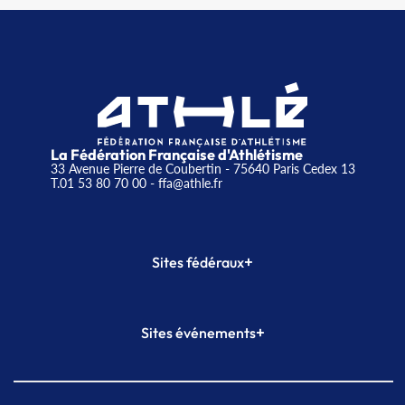
La Fédération Française d'Athlétisme
33 Avenue Pierre de Coubertin - 75640 Paris Cedex 13
T.01 53 80 70 00
- ffa@athle.fr
+
Sites fédéraux
SI-FFA
CALORG
+
Sites événements
Plateforme Formation
Meeting de Paris
Meeting de Paris indoor