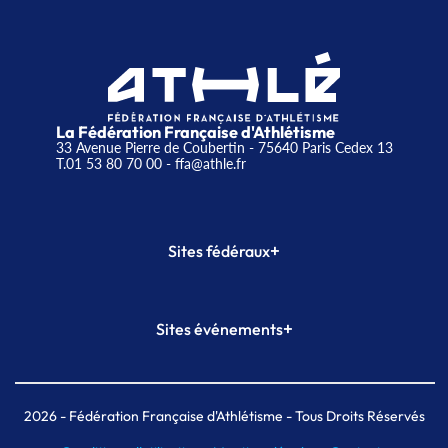
La Fédération Française d'Athlétisme
33 Avenue Pierre de Coubertin - 75640 Paris Cedex 13
T.01 53 80 70 00
- ffa@athle.fr
+
Sites fédéraux
SI-FFA
CALORG
+
Sites événements
Plateforme Formation
Meeting de Paris
Meeting de Paris indoor
MAIF Ekiden de Paris
2026
- Fédération Française d'Athlétisme - Tous Droits Réservés