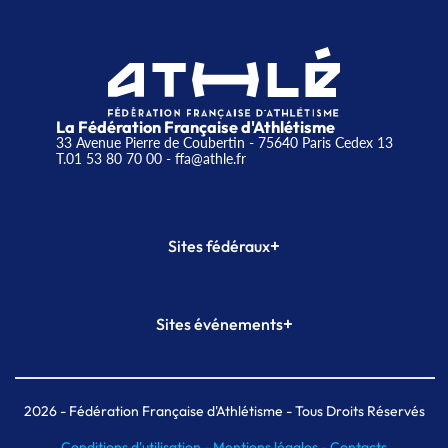
La Fédération Française d'Athlétisme
33 Avenue Pierre de Coubertin - 75640 Paris Cedex 13
T.01 53 80 70 00
- ffa@athle.fr
+
Sites fédéraux
SI-FFA
CALORG
+
Sites événements
Plateforme Formation
Meeting de Paris
Meeting de Paris indoor
MAIF Ekiden de Paris
2026
- Fédération Française d'Athlétisme - Tous Droits Réservés
Conditions d'utilisation -
Mentions légales -
Contacts