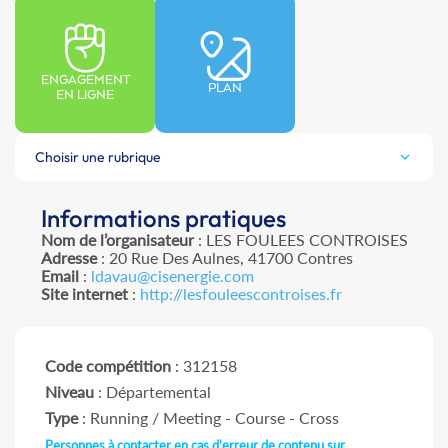
ENGAGEMENT
PLAN
EN LIGNE
Choisir une rubrique
Informations pratiques
Nom de l’organisateur
: LES FOULEES CONTROISES
Adresse
: 20 Rue Des Aulnes, 41700 Contres
Email
:
ldavau@cisenergie.com
Site internet
:
http://lesfouleescontroises.fr
Code compétition
: 312158
Niveau
: Départemental
Type
: Running / Meeting - Course - Cross
Personnes à contacter en cas d'erreur de contenu sur