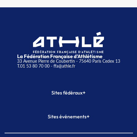
La Fédération Française d'Athlétisme
33 Avenue Pierre de Coubertin - 75640 Paris Cedex 13
T.01 53 80 70 00
- ffa@athle.fr
+
Sites fédéraux
SI-FFA
CALORG
+
Sites événements
Plateforme Formation
Meeting de Paris
Meeting de Paris indoor