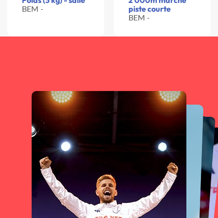
Poids (3 kg) - salle
2 000m marche
BEM -
piste courte
BEM -