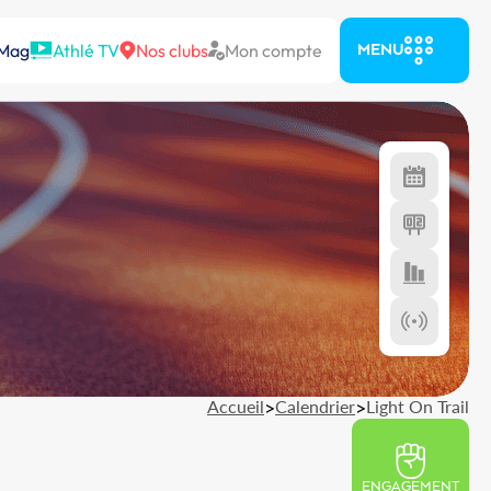
 Mag
Athlé TV
Nos clubs
Mon compte
MENU
Accueil
>
Calendrier
>
Light On Trail
ENGAGEMENT