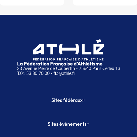
La Fédération Française d'Athlétisme
33 Avenue Pierre de Coubertin - 75640 Paris Cedex 13
T.01 53 80 70 00
- ffa@athle.fr
+
Sites fédéraux
SI-FFA
CALORG
+
Sites événements
Plateforme Formation
Meeting de Paris