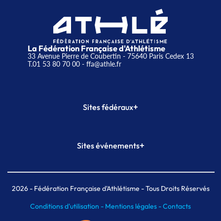
La Fédération Française d'Athlétisme
33 Avenue Pierre de Coubertin - 75640 Paris Cedex 13
T.01 53 80 70 00
- ffa@athle.fr
+
Sites fédéraux
SI-FFA
CALORG
+
Sites événements
Plateforme Formation
Meeting de Paris
Meeting de Paris indoor
MAIF Ekiden de Paris
2026
- Fédération Française d'Athlétisme - Tous Droits Réservés
Conditions d'utilisation -
Mentions légales -
Contacts