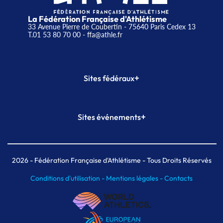
La Fédération Française d'Athlétisme
33 Avenue Pierre de Coubertin - 75640 Paris Cedex 13
T.01 53 80 70 00
- ffa@athle.fr
+
Sites fédéraux
SI-FFA
CALORG
+
Sites événements
Plateforme Formation
Meeting de Paris
Meeting de Paris indoor
MAIF Ekiden de Paris
2026
- Fédération Française d'Athlétisme - Tous Droits Réservés
Conditions d'utilisation -
Mentions légales -
Contacts