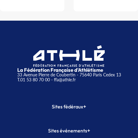
La Fédération Française d'Athlétisme
33 Avenue Pierre de Coubertin - 75640 Paris Cedex 13
T.01 53 80 70 00
- ffa@athle.fr
+
Sites fédéraux
SI-FFA
CALORG
+
Sites événements
Plateforme Formation