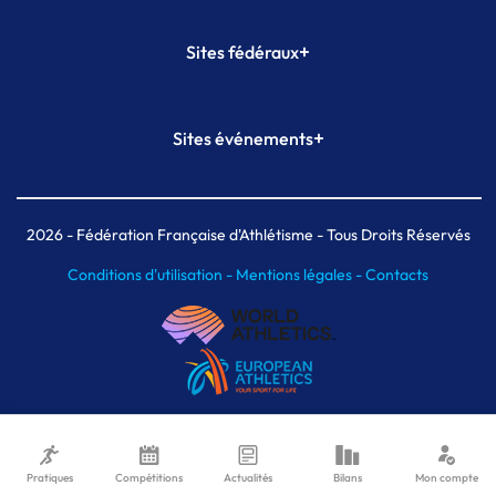
+
Sites fédéraux
SI-FFA
CALORG
+
Sites événements
Plateforme Formation
Meeting de Paris
Meeting de Paris indoor
MAIF Ekiden de Paris
2026
- Fédération Française d'Athlétisme - Tous Droits Réservés
Conditions d'utilisation -
Mentions légales -
Contacts
Pratiques
Compétitions
Actualités
Bilans
Mon compte