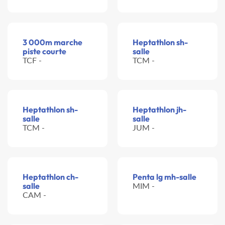
3 000m marche
Heptathlon sh-
piste courte
salle
TCF -
TCM -
Heptathlon sh-
Heptathlon jh-
salle
salle
TCM -
JUM -
Heptathlon ch-
Penta lg mh-salle
salle
MIM -
CAM -