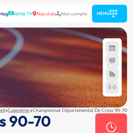
 Mag
Athlé TV
Nos clubs
Mon compte
MENU
eil
>
Calendrier
>
Championnat Départemental De Cross 90-70
s 90-70