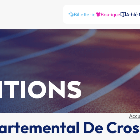
Billetterie
Boutique
Athlé
ITIONS
Accu
rtemental De Cros