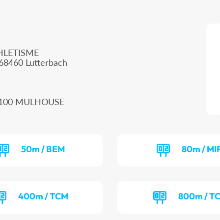
HLETISME
68460 Lutterbach
 68100 MULHOUSE
50m / BEM
80m / MI
400m / TCM
800m / T