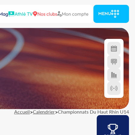
 Mag
Athlé TV
Nos clubs
Mon compte
MENU
Accueil
>
Calendrier
>
Championnats Du Haut Rhin U14