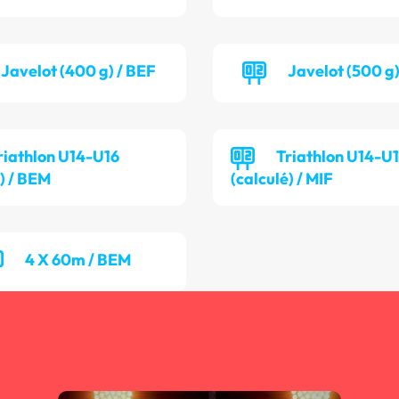
Javelot (400 g) / BEF
Javelot (500 g
riathlon U14-U16
Triathlon U14-U
é) / BEM
(calculé) / MIF
4 X 60m / BEM