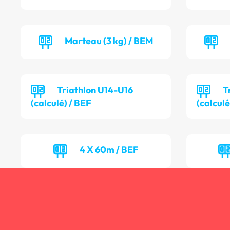
Marteau (3 kg) / BEM
Triathlon U14-U16
T
(calculé) / BEF
(calcul
4 X 60m / BEF