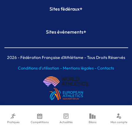
+
Sites fédéraux
SI-FFA
CALORG
+
Sites événements
Plateforme Formation
Meeting de Paris
Meeting de Paris indoor
MAIF Ekiden de Paris
2026
- Fédération Française d'Athlétisme - Tous Droits Réservés
Conditions d'utilisation -
Mentions légales -
Contacts
Pratiques
Compétitions
Actualités
Bilans
Mon compte