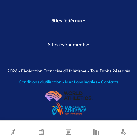
+
Sites fédéraux
SI-FFA
CALORG
+
Sites événements
Plateforme Formation
Meeting de Paris
Meeting de Paris indoor
MAIF Ekiden de Paris
2026
- Fédération Française d'Athlétisme - Tous Droits Réservés
Conditions d'utilisation -
Mentions légales -
Contacts