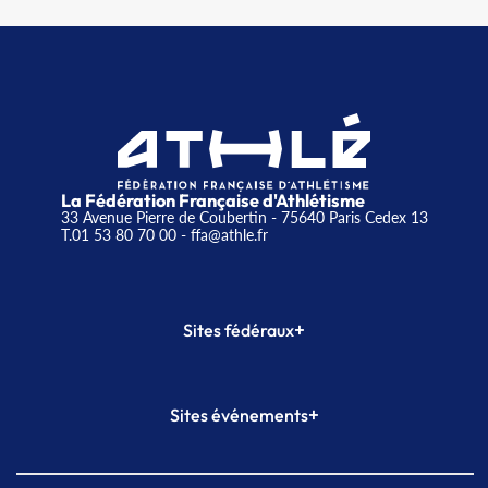
La Fédération Française d'Athlétisme
33 Avenue Pierre de Coubertin - 75640 Paris Cedex 13
T.01 53 80 70 00
- ffa@athle.fr
+
Sites fédéraux
SI-FFA
CALORG
+
Sites événements
Plateforme Formation
Meeting de Paris
Meeting de Paris indoor